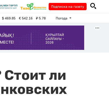
Подписка на газету
Погода
$
469.85
€
542.16
₽
5.78
 Стоит ли
анковских