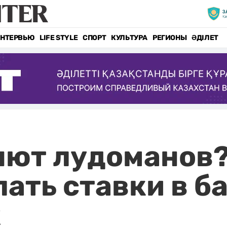
НТЕРВЬЮ
LIFE STYLE
СПОРТ
КУЛЬТУРА
РЕГИОНЫ
ӘДІЛЕТ
ют лудоманов?
лать ставки в б
х