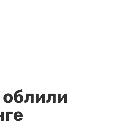
 облили
нге