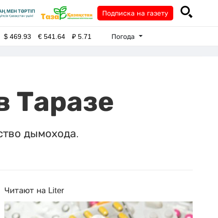
Подписка на газету
Погода
$
469.93
€
541.64
₽
5.71
в Таразе
ство дымохода.
Читают на Liter