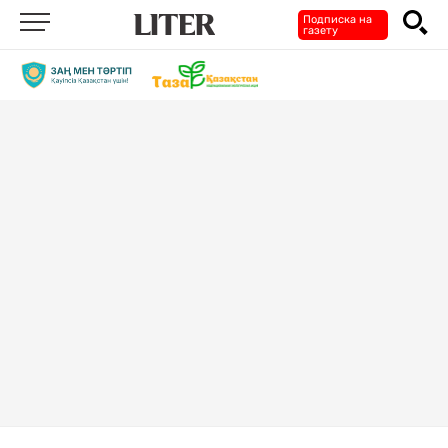
Подписка на
газету