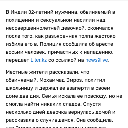
В Индии 32-летний мужчина, обвиняемый в
похищении и сексуальном насилии над
несовершеннолетней девочкой, скончался
после того, как разъяренная толпа жестоко
избила его в. Полиция сообщила об аресте
восьми человек, причастных к нападению,
передает
Liter.kz
со ссылкой на
news9live
.
Местные жители рассказали, что
обвиняемый, Мохаммад Эмроз, похитил
школьницу и держал ее взаперти в своем
доме два дня. Семья искала ее повсюду, но не
смогла найти никаких следов. Спустя
несколько дней девочка вернулась домой и
рассказала о случившемся. Она сообщила,
что Эмроз держал ее в плену и угрожал