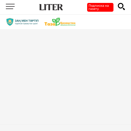
Подписка на
газету