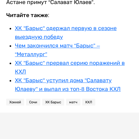
Астане примут “Салават Юлаев”.
Читайте также:
ХК "Барыс" одержал первую в сезоне
выездную победу
Чем закончился матч “Барыс” –
“Металлург”
ХК "Барыс" прервал серию поражений в
КХЛ
ХК "Барыс" уступил дома "Салавату
Юлаеву" и выпал из топ-8 Востока КХЛ
Хоккей
Сочи
ХК Барыс
матч
КХЛ