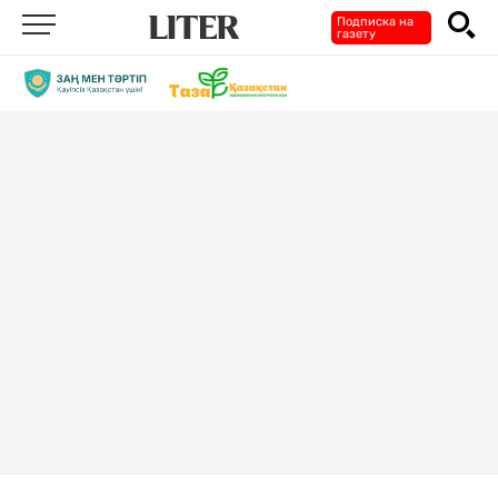
Подписка на
газету