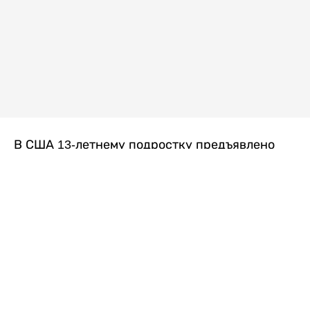
В США 13-летнему подростку предъявлено
обвинение в убийстве второй степени после
гибели его 14-летней сводной сестры. По
версии следствия, трагедия произошла
вскоре после ссоры между детьми, передает
Liter.kz
со ссылкой на
kmph.com
.
Как сообщили в полиции, девочка получила
огнестрельное ранение в голову. Она
скончалась от полученных травм.