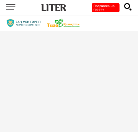
Подписка на
газету