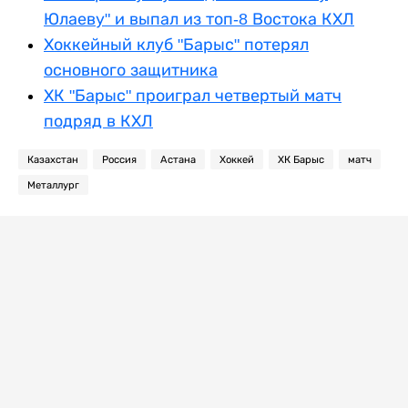
Юлаеву" и выпал из топ-8 Востока КХЛ
Хоккейный клуб "Барыс" потерял
основного защитника
ХК "Барыс" проиграл четвертый матч
подряд в КХЛ
Казахстан
Россия
Астана
Хоккей
ХК Барыс
матч
Металлург