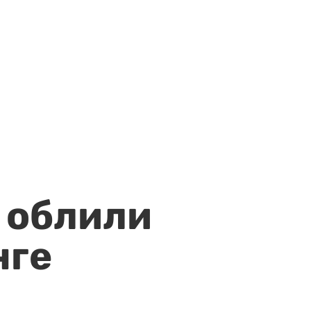
 облили
нге