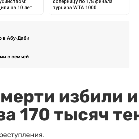
р в Абу-Даби
ми с семьей
мерти избили и
за 170 тысяч те
реступления.