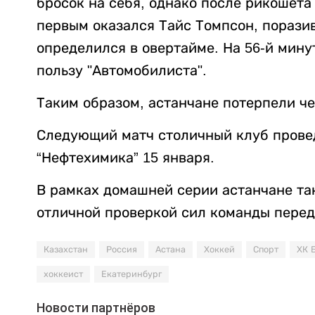
бросок на себя, однако после рикошета
первым оказался Тайс Томпсон, порази
определился в овертайме. На 56-й мину
пользу "Автомобилиста".
Таким образом, астанчане потерпели ч
Следующий матч столичный клуб прове
“Нефтехимика” 15 января.
В рамках домашней серии астанчане та
отличной проверкой сил команды перед
Казахстан
Россия
Астана
Хоккей
Спорт
ХК 
хоккеист
Екатеринбург