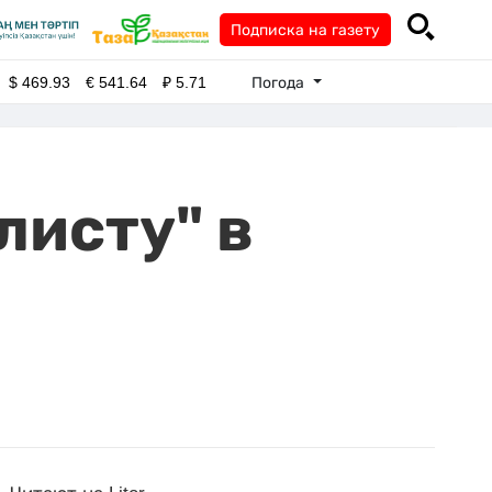
Подписка на газету
Погода
$
469.93
€
541.64
₽
5.71
листу" в