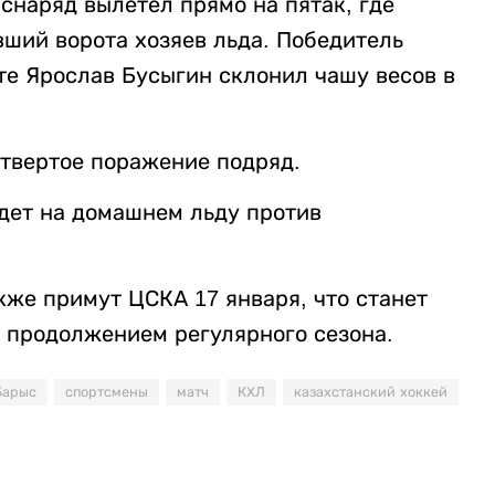
 снаряд вылетел прямо на пятак, где
вший ворота хозяев льда. Победитель
те Ярослав Бусыгин склонил чашу весов в
етвертое поражение подряд.
дет на домашнем льду против
кже примут ЦСКА 17 января, что станет
 продолжением регулярного сезона.
Барыс
спортсмены
матч
КХЛ
казахстанский хоккей