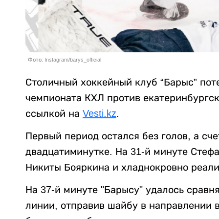
Фото: Instagram/barys_official
Столичный хоккейный клуб “Барыс” пот
чемпионата КХЛ против екатеринбургск
ссылкой на
Vesti.kz
.
Первый период остался без голов, а сч
двадцатиминутке. На 31-й минуте Стеф
Никиты Бояркина и хладнокровно реали
На 37-й минуте "Барысу" удалось сравн
линии, отправив шайбу в направлении 