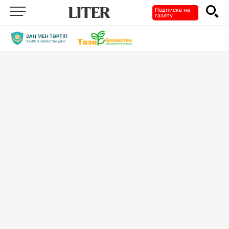
Подписка на
газету