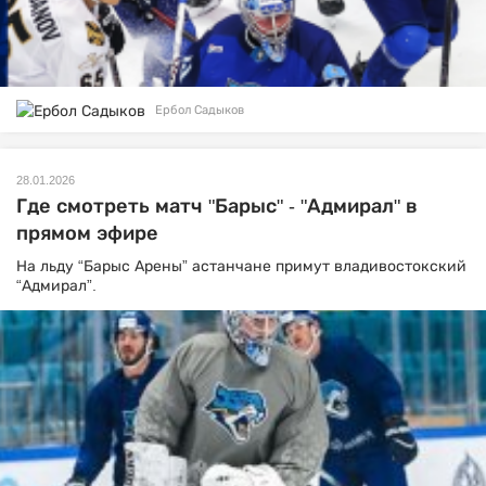
Ербол Садыков
28.01.2026
Где смотреть матч "Барыс" - "Адмирал" в
прямом эфире
На льду “Барыс Арены” астанчане примут владивостокский
“Адмирал”.