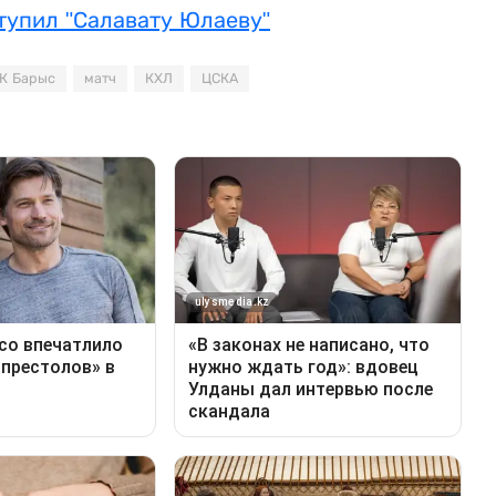
тупил "Салавату Юлаеву"
К Барыс
матч
КХЛ
ЦСКА