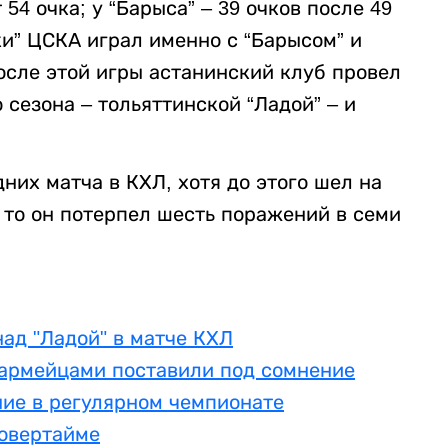
4 очка; у “Барыса” – 39 очков после 49
ки” ЦСКА играл именно с “Барысом” и
После этой игры астанинский клуб провел
 сезона – тольяттинской “Ладой” – и
них матча в КХЛ, хотя до этого шел на
, то он потерпел шесть поражений в семи
ад "Ладой" в матче КХЛ
 армейцами поставили под сомнение
ние в регулярном чемпионате
 овертайме