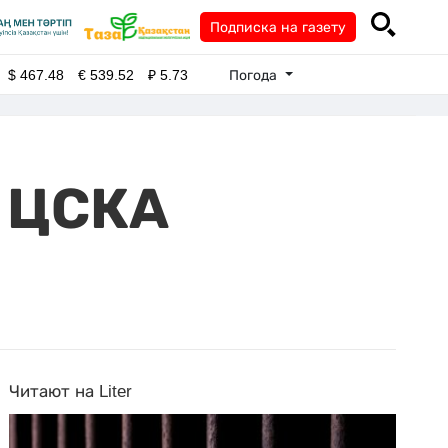
Подписка на газету
Погода
$
467.48
€
539.52
₽
5.73
с ЦСКА
Читают на Liter