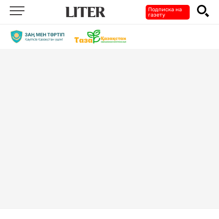
Подписка на
газету