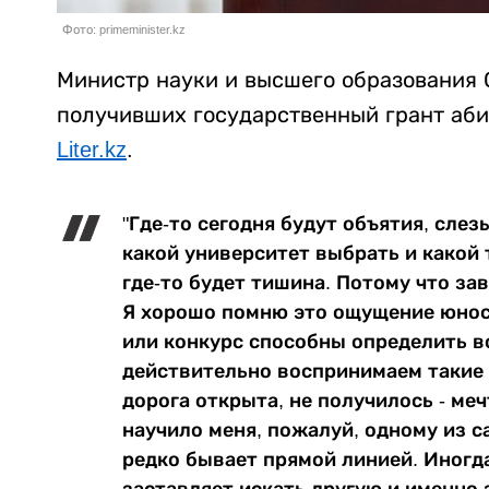
Фото: primeminister.kz
Министр науки и высшего образования 
получивших государственный грант аби
Liter.kz
.
"Где-то сегодня будут объятия, слез
какой университет выбрать и какой 
где-то будет тишина. Потому что за
Я хорошо помню это ощущение юност
или конкурс способны определить в
действительно воспринимаем такие 
дорога открыта, не получилось - ме
научило меня, пожалуй, одному из с
редко бывает прямой линией. Иногда
заставляет искать другую и именно 