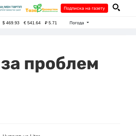
Подписка на газету
Погода
$
469.93
€
541.64
₽
5.71
-за проблем