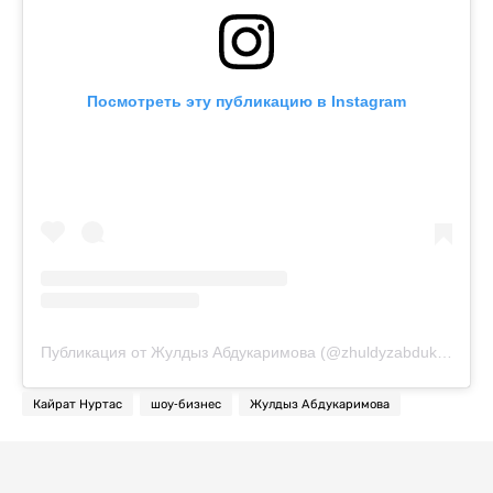
Посмотреть эту публикацию в Instagram
Публикация от Жулдыз Абдукаримова (@zhuldyzabdukarimovaofficial)
Кайрат Нуртас
шоу-бизнес
Жулдыз Абдукаримова