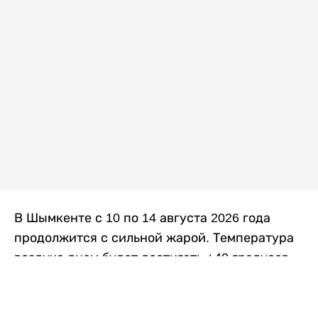
В Шымкенте с 10 по 14 августа 2026 года
продолжится с сильной жарой. Температура
воздуха днем будет достигать +40 градусов,
осадков не ожидается, передает
Liter.kz
со
ссылкой на
данные
Казгидромета.