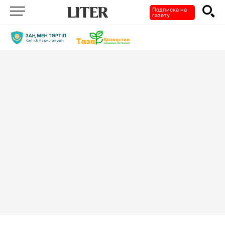
Подписка на
газету