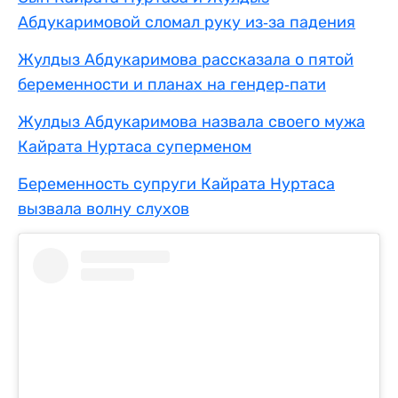
Абдукаримовой сломал руку из-за падения
Жулдыз Абдукаримова рассказала о пятой
беременности и планах на гендер-пати
Жулдыз Абдукаримова назвала своего мужа
Кайрата Нуртаса суперменом
Беременность супруги Кайрата Нуртаса
вызвала волну слухов