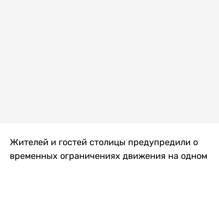
Жителей и гостей столицы предупредили о
временных ограничениях движения на одном
из самых загруженных проспектов города.
Причиной станут дорожные работы, которые
продлятся два дня, передает
Liter.kz
.
По информации городских служб, с 7 по 8