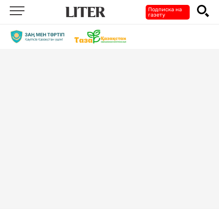
Подписка на
газету