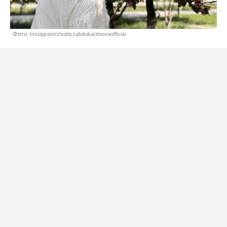
Фото: Instagram/zhuldyzabdukarimovaofficial