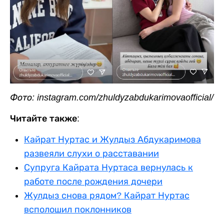
Фото: instagram.com/zhuldyzabdukarimovaofficial/
Читайте также:
Кайрат Нуртас и Жулдыз Абдукаримова
развеяли слухи о расставании
Супруга Кайрата Нуртаса вернулась к
работе после рождения дочери
Жулдыз снова рядом? Кайрат Нуртас
всполошил поклонников