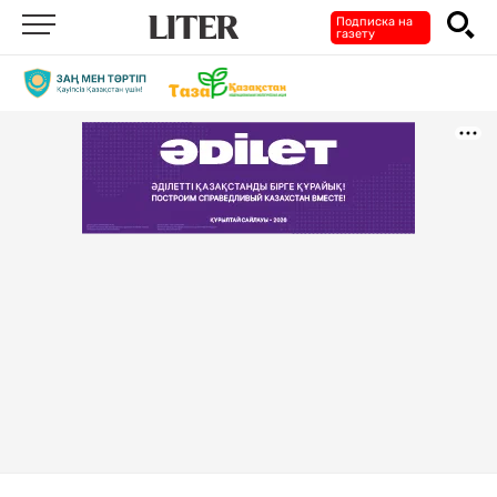
Подписка на
газету