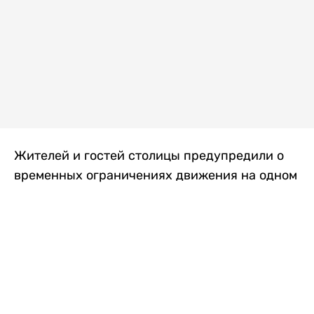
Жителей и гостей столицы предупредили о
временных ограничениях движения на одном
из самых загруженных проспектов города.
Причиной станут дорожные работы, которые
продлятся два дня, передает
Liter.kz
.
По информации городских служб, с 7 по 8
августа на проспекте Кабанбай батыра
пройдет ремонт дорожного покрытия. В связи