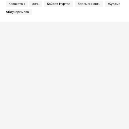
Казахстан
дочь
Кайрат Нуртас
беременность
Жулдыз
Абдукаримова