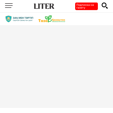
Подписка на
газету