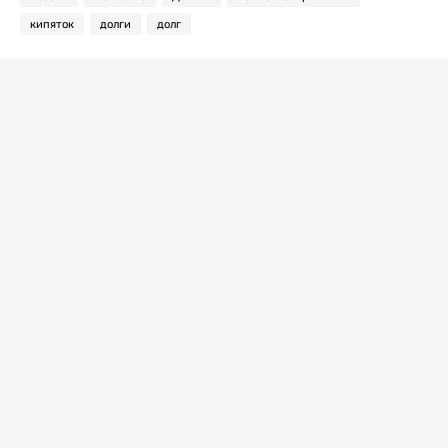
кипяток
долги
долг