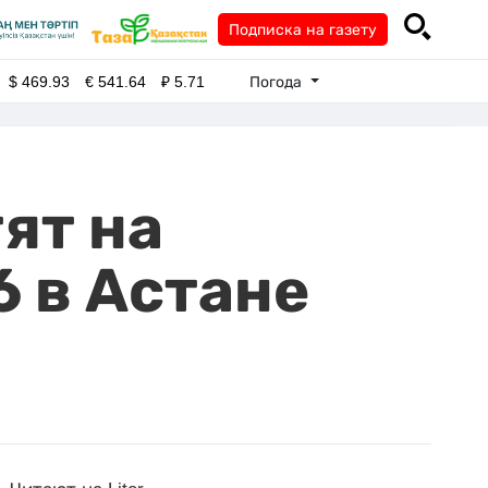
Подписка на газету
Погода
$
469.93
€
541.64
₽
5.71
ят на
 в Астане