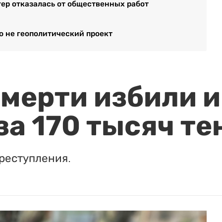
ер отказалась от общественных работ
о не геополитический проект
мерти избили и
за 170 тысяч те
реступления.