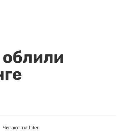
 облили
нге
Читают на Liter