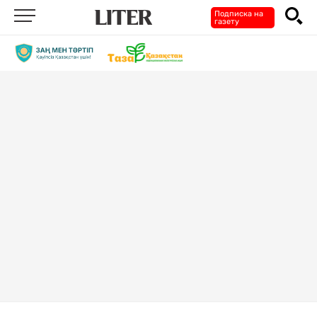
Подписка на
газету