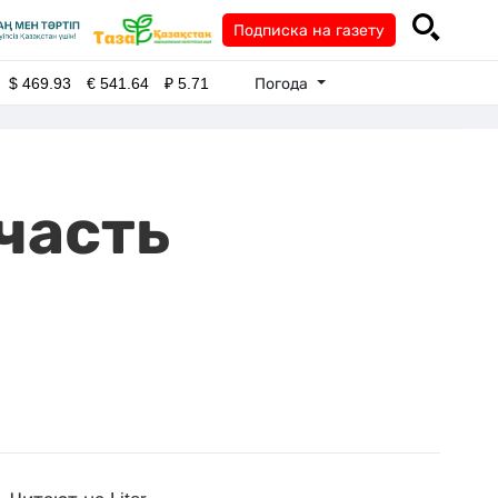
Подписка на газету
Погода
$
469.93
€
541.64
₽
5.71
часть