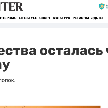
НТЕРВЬЮ
LIFE STYLE
СПОРТ
КУЛЬТУРА
РЕГИОНЫ
ӘДІЛЕТ
ества осталась 
ау
лопок.