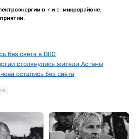
лектроэнергии в 7 и 9 микрорайоне.
дприятии.
сь без света в ВКО
ргии столкнулись жители Астаны
нова остались без света
рия