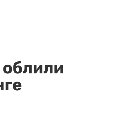
 облили
нге