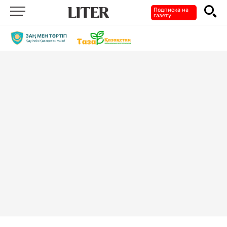
Подписка на
газету