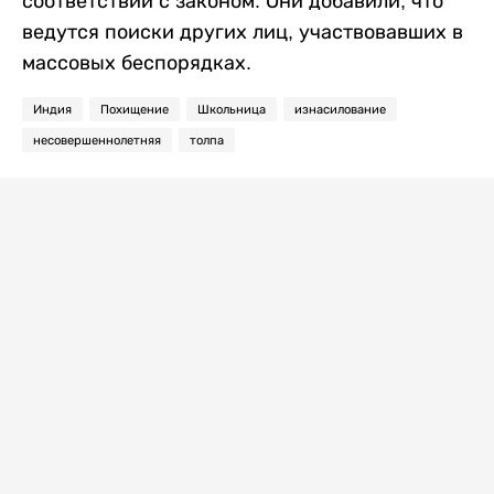
соответствии с законом. Они добавили, что
ведутся поиски других лиц, участвовавших в
массовых беспорядках.
Индия
Похищение
Школьница
изнасилование
несовершеннолетняя
толпа