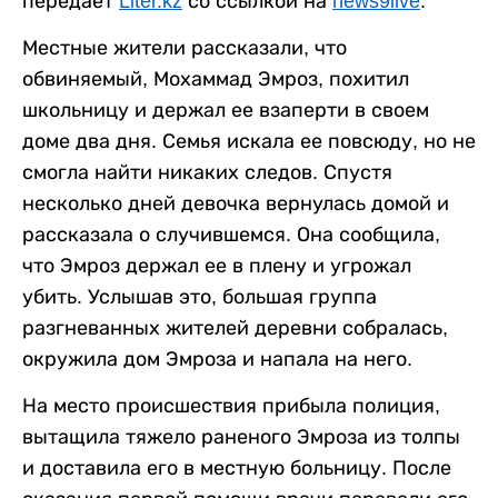
передает
Liter.kz
со ссылкой на
news9live
.
Местные жители рассказали, что
обвиняемый, Мохаммад Эмроз, похитил
школьницу и держал ее взаперти в своем
доме два дня. Семья искала ее повсюду, но не
смогла найти никаких следов. Спустя
несколько дней девочка вернулась домой и
рассказала о случившемся. Она сообщила,
что Эмроз держал ее в плену и угрожал
убить. Услышав это, большая группа
разгневанных жителей деревни собралась,
окружила дом Эмроза и напала на него.
На место происшествия прибыла полиция,
вытащила тяжело раненого Эмроза из толпы
и доставила его в местную больницу. После