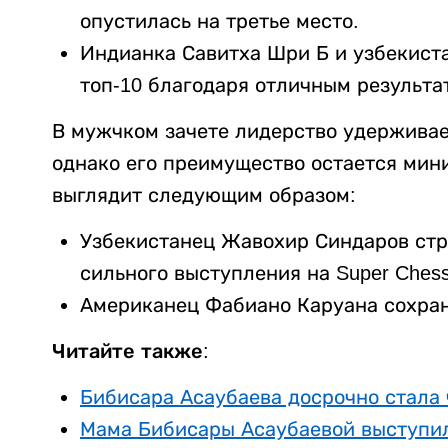
опустилась на третье место.
Индианка Савитха Шри Б и узбекист
топ-10 благодаря отличным результа
В мужчком зачете лидерство удерживае
однако его преимущество остается мин
выглядит следующим образом:
Узбекистанец Жавохир Синдаров стр
сильного выступления на Super Chess
Американец Фабиано Каруана сохран
Читайте также:
Бибисара Асаубаева досрочно стала
Мама Бибисары Асаубаевой выступил