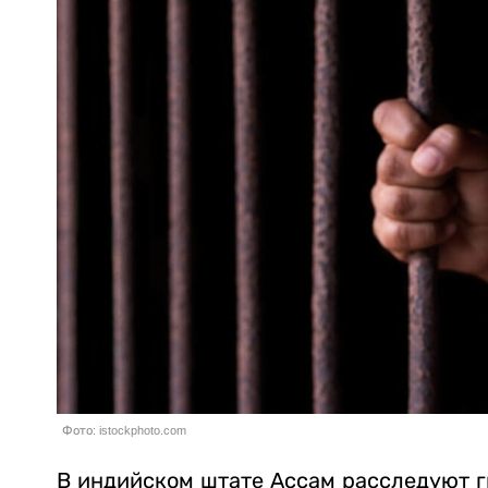
Фото: istockphoto.com
В индийском штате Ассам расследуют г