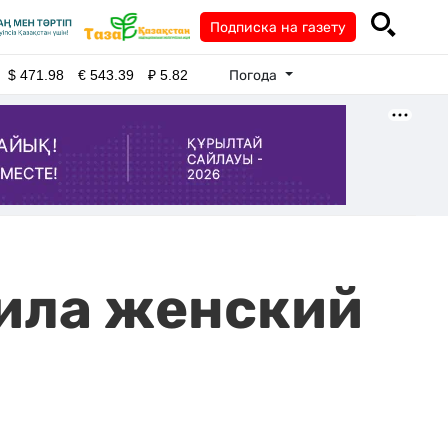
Подписка на газету
Погода
$
471.98
€
543.39
₽
5.82
вила женский