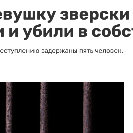
евушку зверски
 и убили в соб
реступлению задержаны пять человек.