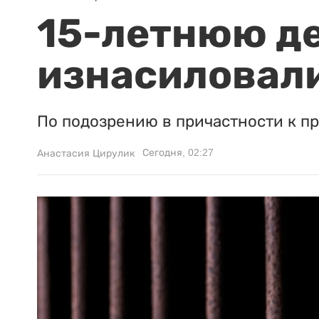
15-летнюю д
изнасиловали
По подозрению в причастности к п
Сегодня, 02:27
Анастасия Цирулик