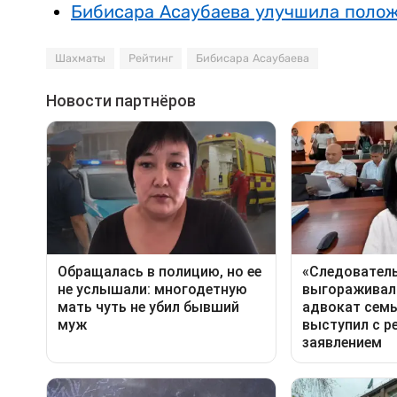
Бибисара Асаубаева улучшила полож
Шахматы
Рейтинг
Бибисара Асаубаева