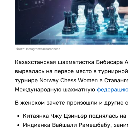
Фото: Instagram/bibisarachess
Казахстанская шахматистка Бибисара 
вырвалась на первое место в турнирной
турнире Norway Chess Women в Ставанг
Международную шахматную
федераци
В женском зачете произошли и другие 
Китаянка Чжу Цзиньэр поднялась на 
Индианка Вайшали Рамешбабу, зани