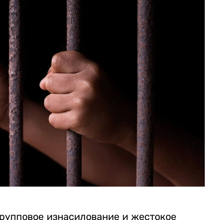
рупповое изнасилование и жестокое