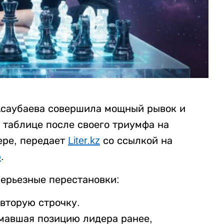
Асаубаева совершила мощный рывок и
 таблице после своего триумфа на
ере, передает
Liter.kz
со ссылкой на
ю
.
серьезные перестановки:
вторую строчку.
мавшая позицию лидера ранее,