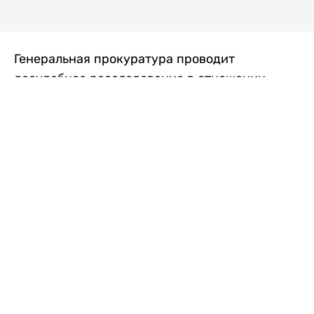
Генеральная прокуратура проводит
досудебное расследование в отношении
преступной группы, длительное время
занимавшейся экономической контрабандой
товаров из Китая в Казахстан, передает
Liter.kz
со ссылкой на Генпрокуратуру РК.
"Следствием установлено, что из 37
компаний, только по двум
аффилированным предприятиям
"Metlink" и "Urban Green" участниками
ОПГ причинен ущерб государству
свыше 2,7 млрд тенге", - говорится в
сообщении.