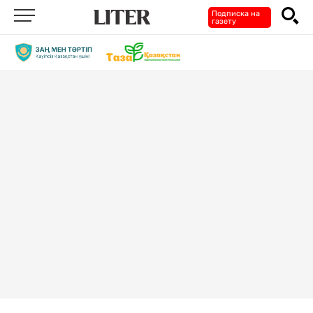
Подписка на
газету