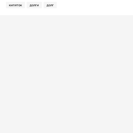
кипяток
долги
долг