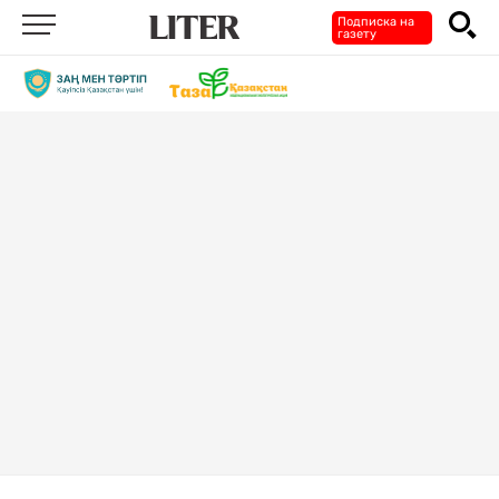
Подписка на
газету