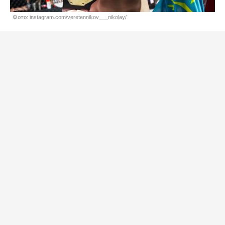
Фото: instagram.com/veretennikov___nikolay/