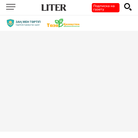
Подписка на
газету