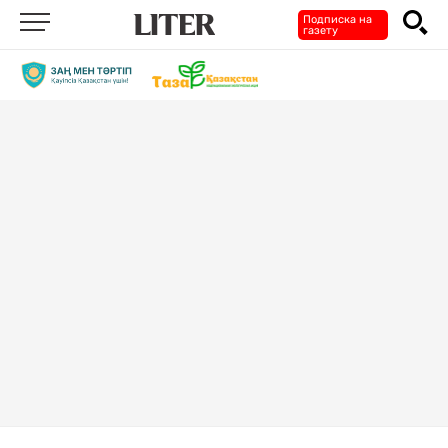
Подписка на
газету