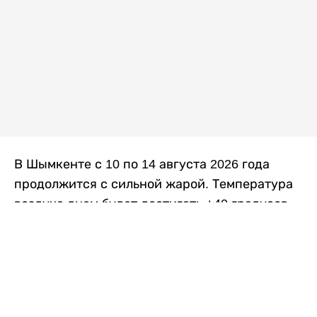
В Шымкенте с 10 по 14 августа 2026 года
продолжится с сильной жарой. Температура
воздуха днем будет достигать +40 градусов,
осадков не ожидается, передает
Liter.kz
со
ссылкой на
данные
Казгидромета.
Согласно информации синоптиков, будущая
рабочая неделя в городе сохранится
переменная облачность. К концу недели жара