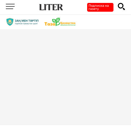
Подписка на
газету