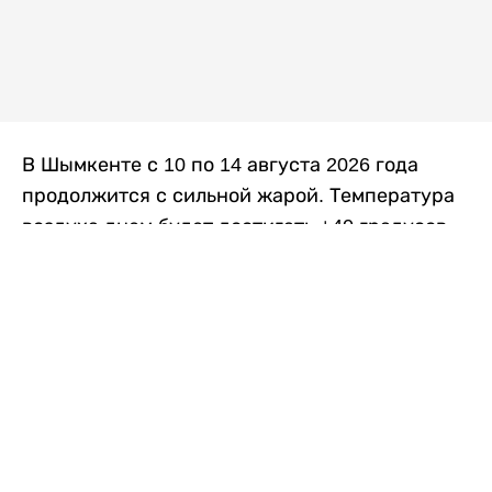
В Шымкенте с 10 по 14 августа 2026 года
продолжится с сильной жарой. Температура
воздуха днем будет достигать +40 градусов,
осадков не ожидается, передает
Liter.kz
со
ссылкой на
данные
Казгидромета.
Согласно информации синоптиков, будущая
рабочая неделя в городе сохранится
переменная облачность. К концу недели жара
немного ослабеет.
Понедельник, 10 августа:
ночью +23…+25