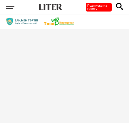
Подписка на
газету