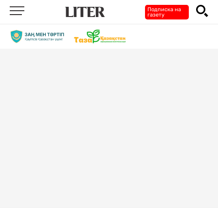
Подписка на
газету