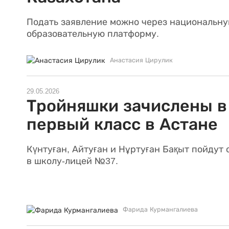
Подать заявление можно через национальн
образовательную платформу.
Анастасия Цирулик
29.05.2026
Тройняшки зачислены в
первый класс в Астане
Күнтуған, Айтуған и Нұртуған Бақыт пойдут
в школу-лицей №37.
Фарида Курмангалиева