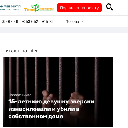
Подписка на газету
Погода
$
467.48
€
539.52
₽
5.73
Читают на Liter
Новости мира
15-летнюю девушку зверски
изнасиловали и убили в
собственном доме