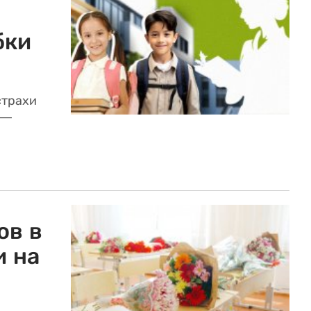
бки
страхи
 —
ов в
и на