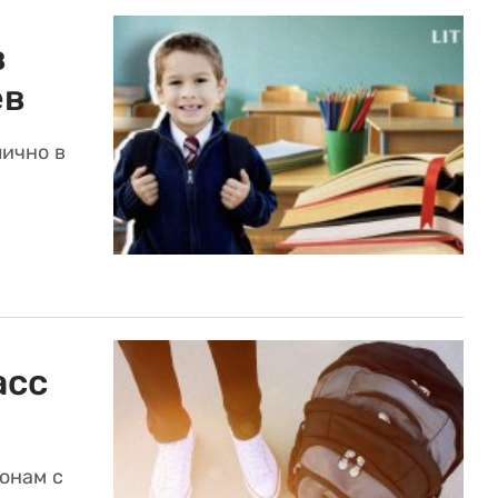
в
ев
лично в
асс
онам с