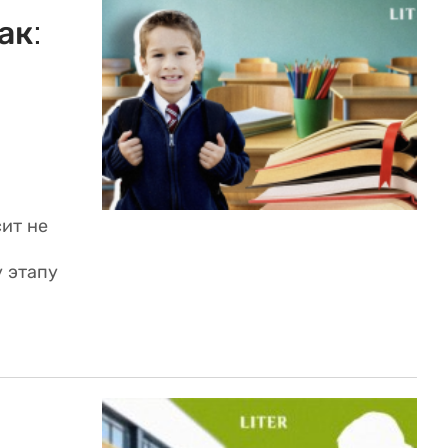
ак:
ит не
у этапу