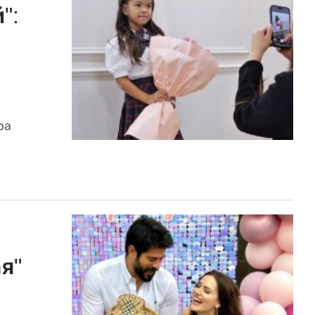
":
ра
я"