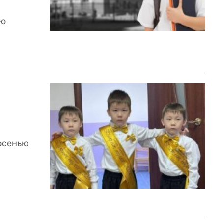
ую
 осенью