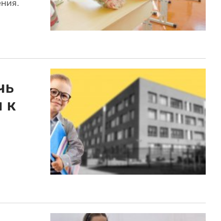
ния.
чь
 к