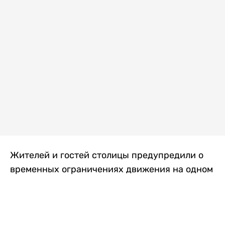
Жителей и гостей столицы предупредили о
временных ограничениях движения на одном
из самых загруженных проспектов города.
Причиной станут дорожные работы, которые
продлятся два дня, передает
Liter.kz
.