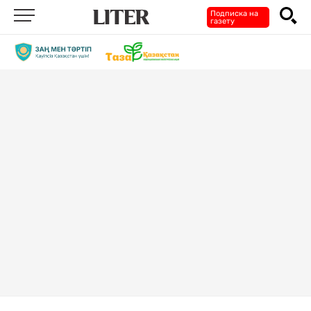
Подписка на
газету