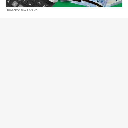
Фотоколлаж Liter.kz