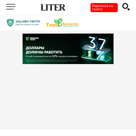
Подписка на
газету