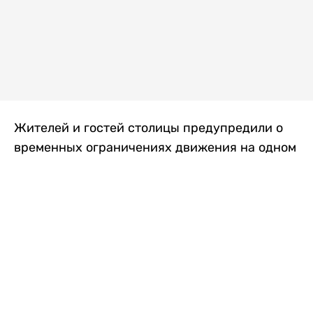
Жителей и гостей столицы предупредили о
временных ограничениях движения на одном
из самых загруженных проспектов города.
Причиной станут дорожные работы, которые
продлятся два дня, передает
Liter.kz
.
По информации городских служб, с 7 по 8
августа на проспекте Кабанбай батыра
пройдет ремонт дорожного покрытия. В связи
с этим движение будет частично ограничено