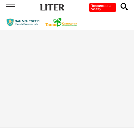
Подписка на
газету