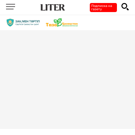
Подписка на
газету