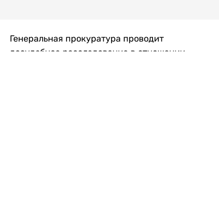
Генеральная прокуратура проводит
досудебное расследование в отношении
преступной группы, длительное время
занимавшейся экономической контрабандой
товаров из Китая в Казахстан, передает
Liter.kz
со ссылкой на Генпрокуратуру РК.
"Следствием установлено, что из 37
компаний, только по двум
аффилированным предприятиям
"Metlink" и "Urban Green" участниками
ОПГ причинен ущерб государству
свыше 2,7 млрд тенге", - говорится в
сообщении.