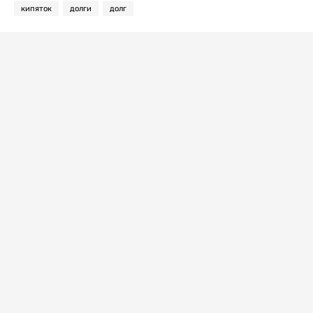
кипяток
долги
долг