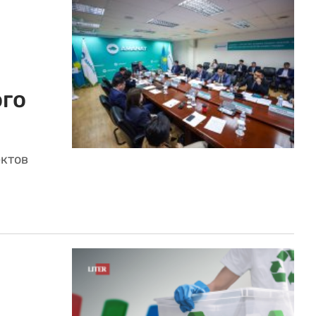
ого
ектов