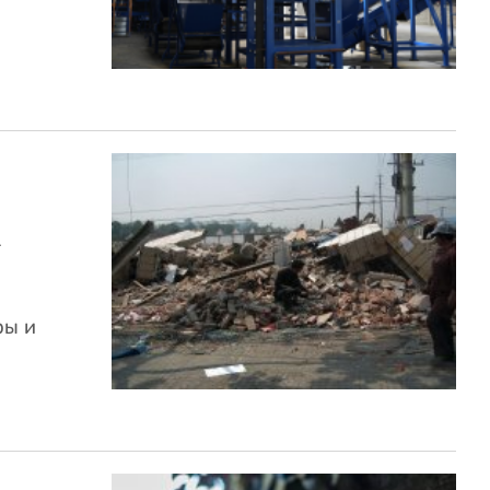
к
ры и