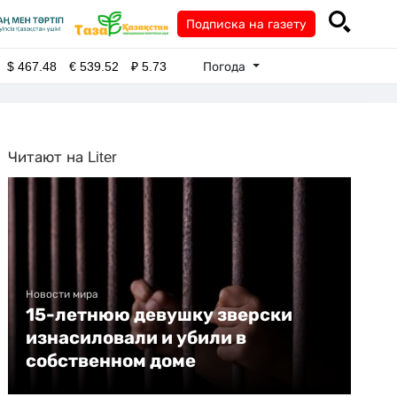
Подписка на газету
Погода
$
467.48
€
539.52
₽
5.73
Читают на Liter
Новости мира
15-летнюю девушку зверски
изнасиловали и убили в
собственном доме