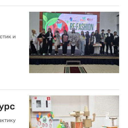
стик и
урс
актику