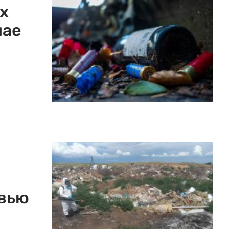
х
нае
овью