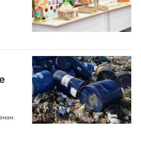
е
емам.