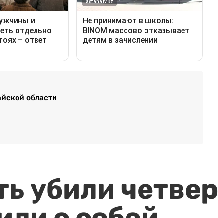
айской области
ть убили четвер
или с собой