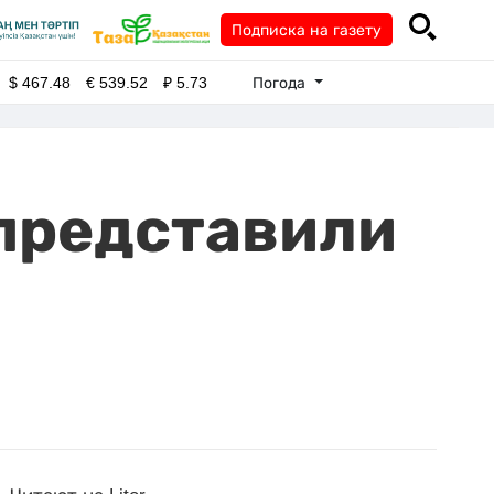
Подписка на газету
Погода
$
467.48
€
539.52
₽
5.73
 представили