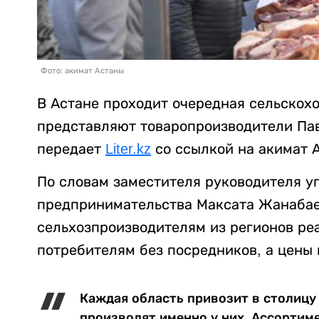
Фото: акимат Астаны
В Астане проходит очередная сельскох
представляют товаропроизводители Пав
передает
Liter.kz
со ссылкой на акимат 
По словам заместителя руководителя у
предпринимательства Максата Жанабае
сельхозпроизводителям из регионов р
потребителям без посредников, а цены
Каждая область привозит в столиц
производят именно у них. Ассортим