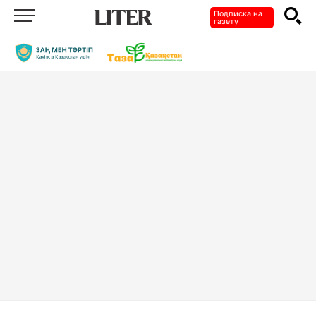
Подписка на
газету