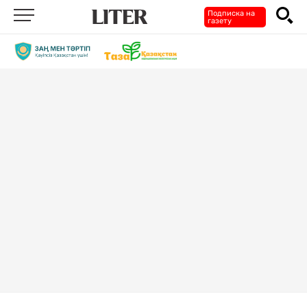
Подписка на
газету