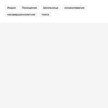
Индия
Похищение
Школьница
изнасилование
несовершеннолетняя
толпа