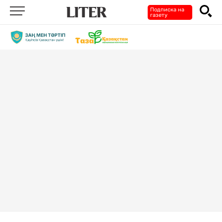
Подписка на
газету