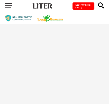
Подписка на
газету