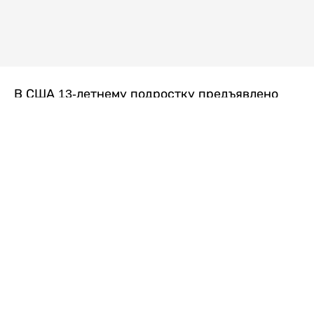
В США 13-летнему подростку предъявлено
обвинение в убийстве второй степени после
гибели его 14-летней сводной сестры. По
версии следствия, трагедия произошла
вскоре после ссоры между детьми, передает
Liter.kz
со ссылкой на
kmph.com
.
Как сообщили в полиции, девочка получила
огнестрельное ранение в голову. Она
скончалась от полученных травм.
Во время происшествия в доме находились
несколько человек, в том числе пятилетний