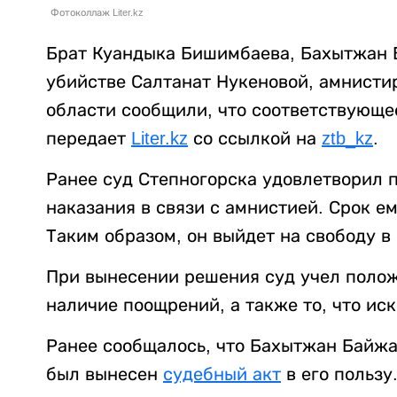
Фотоколлаж Liter.kz
Брат Куандыка Бишимбаева, Бахытжан 
убийстве Салтанат Нукеновой, амнисти
области сообщили, что соответствующе
передает
Liter.kz
со ссылкой на
ztb_kz
.
Ранее суд Степногорска удовлетворил 
наказания в связи с амнистией. Срок е
Таким образом, он выйдет на свободу в 
При вынесении решения суд учел полож
наличие поощрений, а также то, что иск
Ранее сообщалось, что Бахытжан Байж
был вынесен
судебный акт
в его пользу