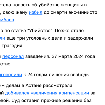
етела новость об убийстве женщины в
ь, свою жену
избил
до смерти экс-министр
имбаев
.
 по статье “Убийство”. Позже стало
ли
еще три уголовных дела и задержали
 трагедия.
л
персонал
заведения. 27 марта 2024 года
ство.
иговорили
к 24 годам лишения свободы.
им делам в Астане рассмотрела
ый
добивался увеличения компенсации
за
овой. Суд оставил прежнее решение без