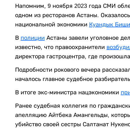
Напомним, 9 ноября 2023 года СМИ обл
одном из ресторанов Астаны. Оказалос
национальной экономики
Куандык Биш
В
полиции
Астаны завели уголовное дело
известно, что правоохранители
возбуди
директора гастроцентра, где произошла
Подробности рокового вечера рассказа
началось главное судебное разбиратель
В итоге экс-министра нацэкономики
пр
Ранее судебная коллегия по гражданск
апелляцию Айтбека Амангельды, котор
убийство своей сестры Салтанат Нукен