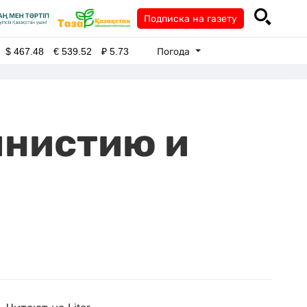
Подписка на газету
Погода
$
467.48
€
539.52
₽
5.73
мнистию и