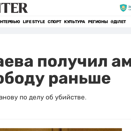
НТЕРВЬЮ
LIFE STYLE
СПОРТ
КУЛЬТУРА
РЕГИОНЫ
ӘДІЛЕТ
ева получил а
ободу раньше
нову по делу об убийстве.