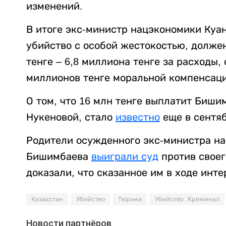
изменений.
В итоге экс-министр нацэкономики Куа
убийство с особой жестокостью, долже
тенге – 6,8 миллиона тенге за расходы,
миллионов тенге моральной компенсаци
О том, что 16 млн тенге выплатит Биши
Нукеновой, стало
известно
еще в сентяб
Родители осужденного экс-министра н
Бишимбаева
выиграли суд
против своег
доказали, что сказанное им в ходе инт
Казахстан
Убийство
Тюрьма
Убийство. Криминал