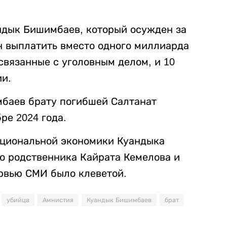
ндык Бишимбаев, который осужден за
н выплатить вместо одного миллиарда
 связанные с уголовным делом, и 10
и.
мбаев брату погибшей Салтанат
ре 2024 года.
ациональной экономики Куандыка
о родственника Кайрата Кемелова и
ервью СМИ было клеветой.
убийца
Амнистия
Куандык Бишимбаев
брат