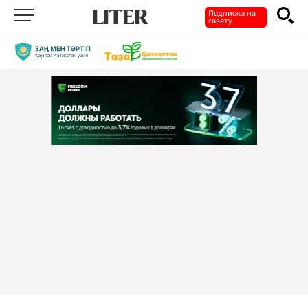
Подписка на
газету