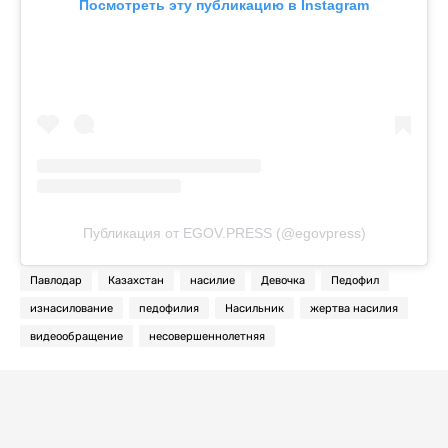
Посмотреть эту публикацию в Instagram
Публикация от EGOV.PRESS (@egovpress)
Павлодар
Казахстан
насилие
Девочка
Педофил
изнасилование
педофилия
Насильник
жертва насилия
видеообращение
несовершеннолетняя