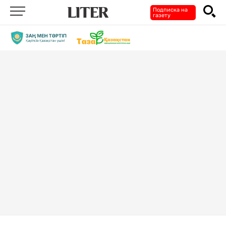
Подписка на
газету