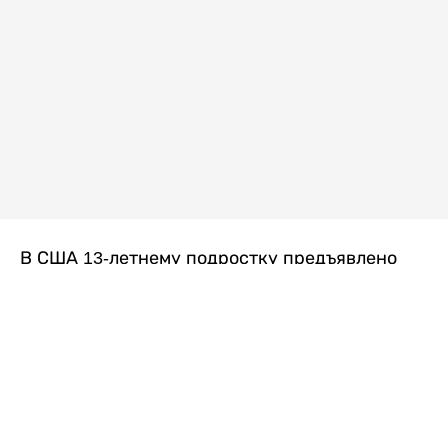
В США 13-летнему подростку предъявлено
обвинение в убийстве второй степени после
гибели его 14-летней сводной сестры. По
версии следствия, трагедия произошла
вскоре после ссоры между детьми, передает
Liter.kz
со ссылкой на
kmph.com
.
Как сообщили в полиции, девочка получила