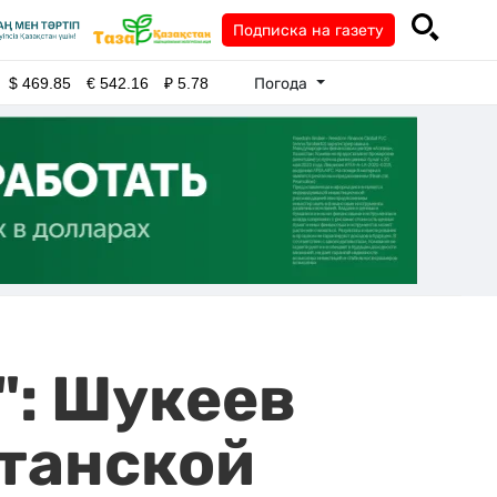
Подписка на газету
Погода
$
469.85
€
542.16
₽
5.78
": Шукеев
станской