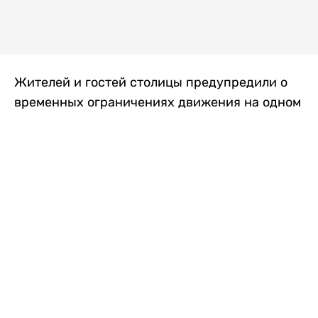
Жителей и гостей столицы предупредили о
временных ограничениях движения на одном
из самых загруженных проспектов города.
Причиной станут дорожные работы, которые
продлятся два дня, передает
Liter.kz
.
По информации городских служб, с 7 по 8
августа на проспекте Кабанбай батыра
пройдет ремонт дорожного покрытия. В связи
с этим движение будет частично ограничено
на участке от улицы Калкаман до улицы
Сарайшык. Полностью перекрывать дорогу не
планируется. На время ремонта движение