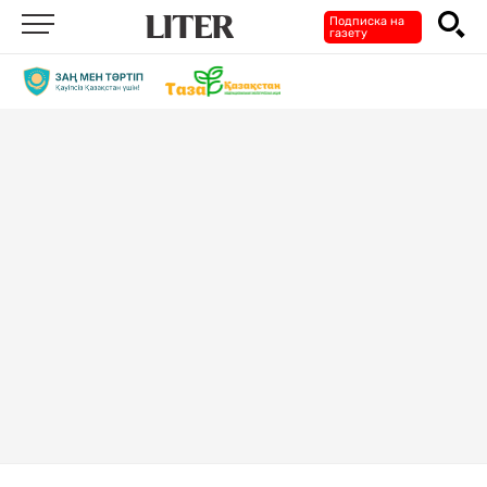
Подписка на
газету