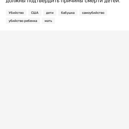
должны подтвердить причины смерти детей.
Убийство
США
дети
бабушка
самоубийство
убийство ребенка
мать