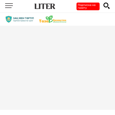
Подписка на
газету