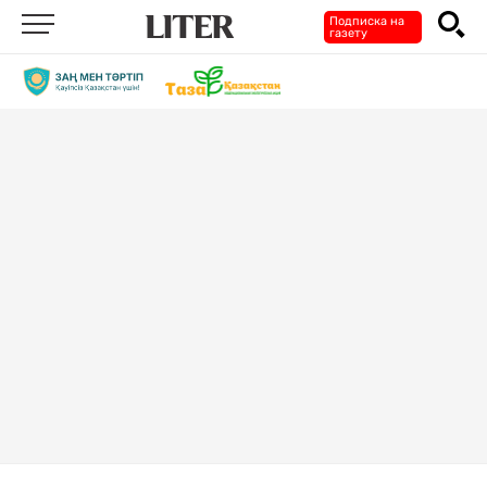
Подписка на
газету