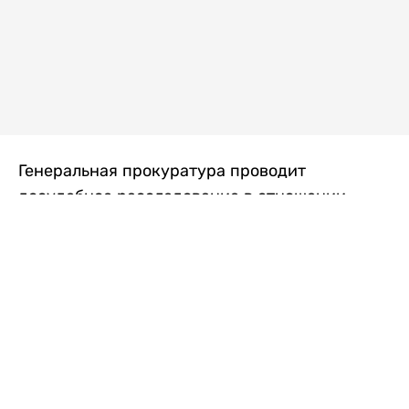
Генеральная прокуратура проводит
досудебное расследование в отношении
преступной группы, длительное время
занимавшейся экономической контрабандой
товаров из Китая в Казахстан, передает
Liter.kz
со ссылкой на Генпрокуратуру РК.
"Следствием установлено, что из 37
компаний, только по двум
аффилированным предприятиям