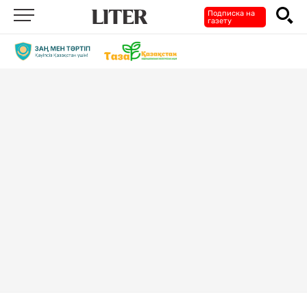
Подписка на
газету