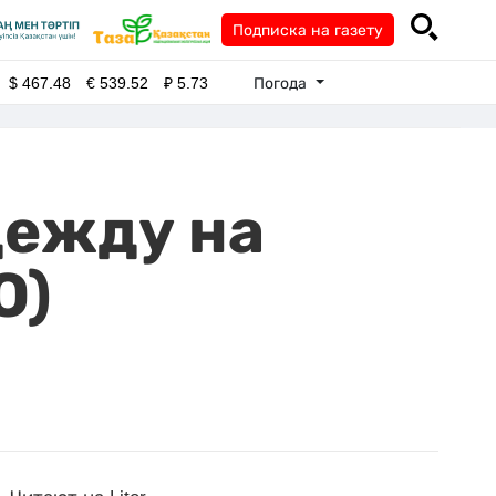
Подписка на газету
Погода
$
467.48
€
539.52
₽
5.73
дежду на
О)