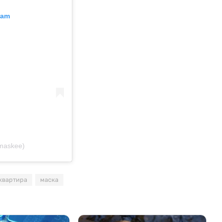
ram
maskee)
квартира
маска