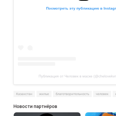
Посмотреть эту публикацию в Instag
Публикация от Человек в маске (@chelovekv
Казахстан
жилье
благотворительность
человек