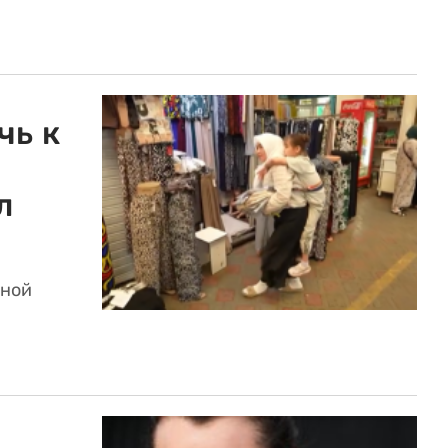
чь к
л
тной