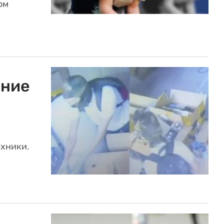
ом
ение
ехники.