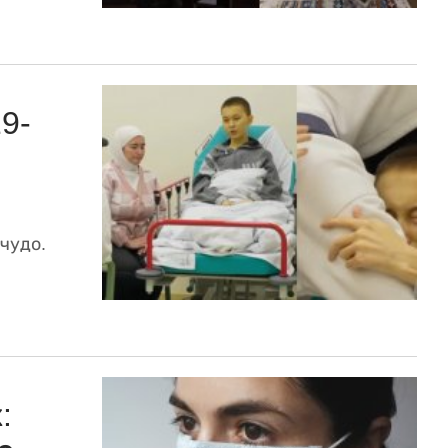
9-
чудо.
: