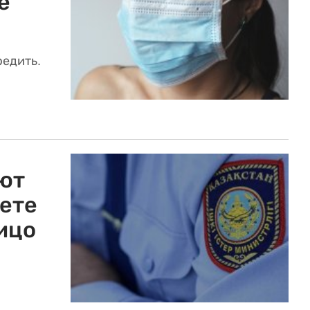
е
редить.
ют
рете
ицо