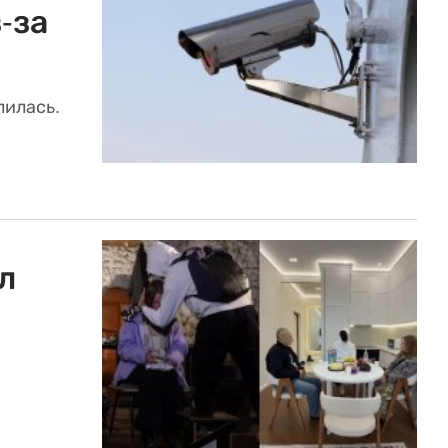
-за
лилась.
л