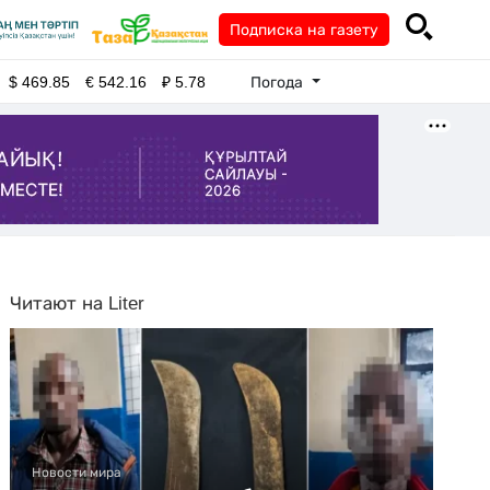
Подписка на газету
Погода
$
469.85
€
542.16
₽
5.78
Читают на Liter
Новости мира