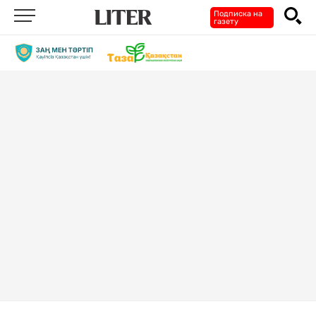
Подписка на
газету