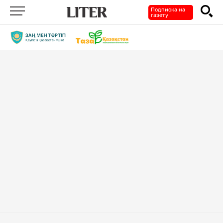
Подписка на
газету